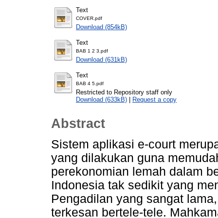
Text
COVER.pdf
Download (854kB)
Text
BAB 1 2 3.pdf
Download (631kB)
Text
BAB 4 5.pdf
Restricted to Repository staff only
Download (633kB)
|
Request a copy
Abstract
Sistem aplikasi e-court meru
yang dilakukan guna memuda
perekonomian lemah dalam ber
Indonesia tak sedikit yang me
Pengadilan yang sangat lama
terkesan bertele-tele. Mahk