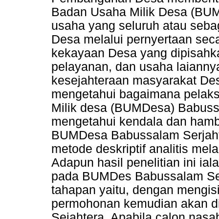
Badan Usaha Milik Desa (BU
usaha yang seluruh atau sebag
Desa melalui pernyertaan seca
kekayaan Desa yang dipisahka
pelayanan, dan usaha laianny
kesejahteraan masyarakat Desa
mengetahui bagaimana pelaks
Milik desa (BUMDesa) Babussa
mengetahui kendala dan hamba
BUMDesa Babussalam Serjahte
metode deskriptif analitis mel
Adapun hasil penelitian ini ia
pada BUMDes Babussalam Sej
tahapan yaitu, dengan mengis
permohonan kemudian akan d
Sejahtera. Apabila calon nasa