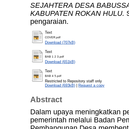
SEJAHTERA DESA BABUSS
KABUPATEN ROKAN HULU.
S
pengaraian.
Text
COVER.pdf
Download (707kB)
Text
BAB 1 2 3.pdf
Download (651kB)
Text
BAB 4 5.pdf
Restricted to Repository staff only
Download (693kB)
|
Request a copy
Abstract
Dalam upaya meningkatkan pe
pemerintah melalui Badan Pe
Pembangunan Desa membentuk