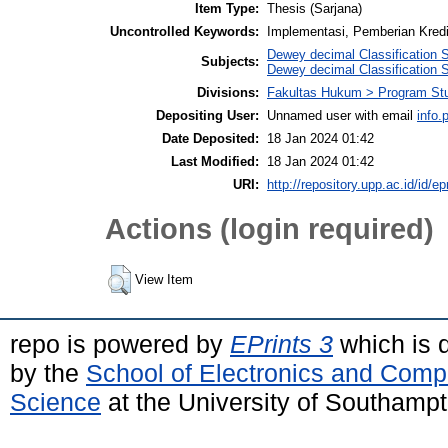
Item Type:
Thesis (Sarjana)
Uncontrolled Keywords:
Implementasi, Pemberian Kred
Dewey decimal Classification 
Subjects:
Dewey decimal Classification 
Divisions:
Fakultas Hukum > Program St
Depositing User:
Unnamed user with email
info
Date Deposited:
18 Jan 2024 01:42
Last Modified:
18 Jan 2024 01:42
URI:
http://repository.upp.ac.id/id/ep
Actions (login required)
View Item
repo is powered by
EPrints 3
which is 
by the
School of Electronics and Comp
Science
at the University of Southamp